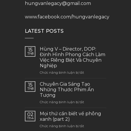
hungvanlegacy@gmail.com
www.facebook.com/hungvanlegacy
LATEST POSTS
Hùng V – Director, DOP:
15
Th8
Định Hình Phong Cách Làm
Việc Riêng Biệt Và Chuyên
Nghiệp
ở
Chức năng bình luận bị tắt
Hùng
V
Chuyên Gia Sáng Tạo
15
–
Th8
Những Thước Phim Ấn
Director,
Tượng
DOP:
ở
Chức năng bình luận bị tắt
Định
Chuyên
Hình
Gia
Phong
Mọi thứ cần biết về phông
02
Sáng
Cách
Th4
xanh (part 2)
Tạo
Làm
ở
Chức năng bình luận bị tắt
Những
Việc
Mọi