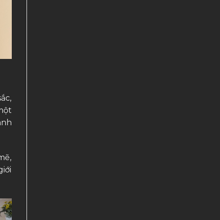
ắc,
một
ành
mẽ,
iới