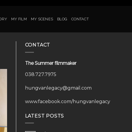
ORY
MY FILM
MY SCENES
BLOG
CONTACT
CONTACT
The Summer filmmaker
038.727.7975
hungvanlegacy@gmail.com
www.facebook.com/hungvanlegacy
LATEST POSTS