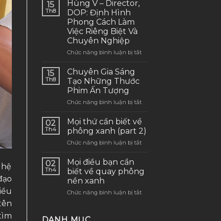
Hùng V – Director,
15
Th8
DOP: Định Hình
Phong Cách Làm
Việc Riêng Biệt Và
Chuyên Nghiệp
ở
Chức năng bình luận bị tắt
Hùng
V
Chuyên Gia Sáng
15
–
Th8
Tạo Những Thước
Director,
Phim Ấn Tượng
DOP:
ở
Chức năng bình luận bị tắt
Định
Chuyên
Hình
Gia
Phong
Mọi thứ cần biết về
02
Sáng
Cách
Th4
phông xanh (part 2)
Tạo
Làm
ở
Chức năng bình luận bị tắt
Những
Việc
Mọi
Thước
Riêng
thứ
Phim
Mọi điều bạn cần
Biệt
02
ghệ
cần
Ấn
Và
Th4
biết về quay phông
biết
Tượng
đạo
Chuyên
nền xanh
về
Nghiệp
iều
ở
Chức năng bình luận bị tắt
phông
Mọi
xanh
tên
điều
(part
tìm
bạn
2)
DANH MỤC