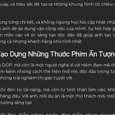
quay, và màu sắc để tạo ra những khung hình có chiều 
ong từng chi tiết, và không ngừng học hỏi, cập nhật nh
 ảnh để áp dụng vào công việc của mình. Sự kết hợp g
ên môn cao và óc sáng tạo độc đáo đã giúp anh tạo 
òng cả những khách hàng khó tính nhất
: Tạo Dựng Những Thước Phim Ấn Tượ
à DOP, mà còn là một người nghệ sĩ với niềm đam mê c
ìm kiếm những cách thể hiện mới mẻ, độc đáo trong t
ững trải nghiệm thị giác tuyệt vời.
ỉ đến từ tài năng, mà còn từ tinh thần làm việc kh
hàng đầu. Với anh, mỗi dự án là một thử thách mới, một
 tưởng sáng tạo
t đạo diễn phim ngắn, đạo diễn phim doanh