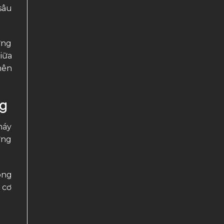
sâu
ững
iữa
nên
ng
háy
ừng
ông
 cơ