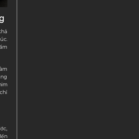
g
khả
úc.
hẩm
làm
ông
him
chỉ
ớc,
đến