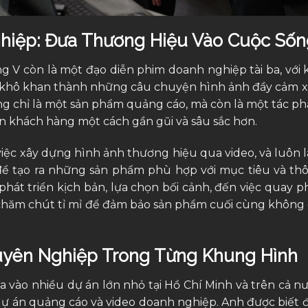
hiệp: Đưa Thương Hiệu Vào Cuộc Sốn
g V còn là một đạo diễn phim doanh nghiệp tài ba, với 
 khô khan thành những câu chuyện hình ảnh đầy cảm x
ng chỉ là một sản phẩm quảng cáo, mà còn là một tác p
n khách hàng một cách gần gũi và sâu sắc hơn.
iệc xây dựng hình ảnh thương hiệu qua video, và luôn 
 để tạo ra những sản phẩm phù hợp với mục tiêu và th
phát triển kịch bản, lựa chọn bối cảnh, đến việc quay p
h chăm chút tỉ mỉ để đảm bảo sản phẩm cuối cùng không 
huyên Nghiệp Trong Từng Khung Hình
a vào nhiều dự án lớn nhỏ tại Hồ Chí Minh và trên cả nư
dự án quảng cáo và video doanh nghiệp. Anh được biết 