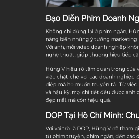
Đạo Diễn Phim Doanh Ng
Không chỉ dừng lại ở phim ngắn, Hùn
năng biến những ý tưởng marketing
Với anh, mỗi video doanh nghiệp khô
nghệ thuật, giúp thương hiệu tiếp cậ
Hùng V hiểu rõ tầm quan trọng của v
việc chặt chẽ với các doanh nghiệp
điệp mà họ muốn truyền tải. Từ việc 
và hậu kỳ, mọi chi tiết đều được an
đẹp mắt mà còn hiệu quả.
DOP Tại Hồ Chí Minh: C
Với vai trò là DOP, Hùng V đã tham gi
từ phim truyện, phim ngắn, đến các 