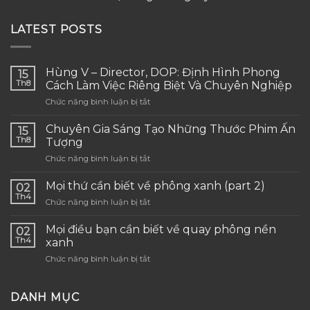
LATEST POSTS
Hùng V – Director, DOP: Định Hình Phong
15
Th8
Cách Làm Việc Riêng Biệt Và Chuyên Nghiệp
ở
Chức năng bình luận bị tắt
Hùng
V
Chuyên Gia Sáng Tạo Những Thước Phim Ấn
15
–
Th8
Tượng
Director,
ở
Chức năng bình luận bị tắt
DOP:
Chuyên
Định
Gia
Hình
Mọi thứ cần biết về phông xanh (part 2)
02
Sáng
Phong
Th4
ở
Chức năng bình luận bị tắt
Tạo
Cách
Mọi
Những
Làm
thứ
Mọi điều bạn cần biết về quay phông nền
Thước
02
Việc
cần
Th4
Phim
xanh
Riêng
biết
Ấn
Biệt
ở
Chức năng bình luận bị tắt
về
Tượng
Và
Mọi
phông
Chuyên
điều
xanh
Nghiệp
bạn
DANH MỤC
(part
cần
2)