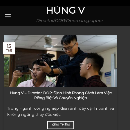
Skip
HÙNG V
to
content
Director/DOP/Cinematographer
15
Th8
Hùng V – Director, DOP: Định Hình Phong Cách Làm Việc
Riêng Biệt Và Chuyên Nghiệp
Trong ngành công nghiệp điện ảnh đầy cạnh tranh và
không ngừng thay đổi, việc...
XEM THÊM